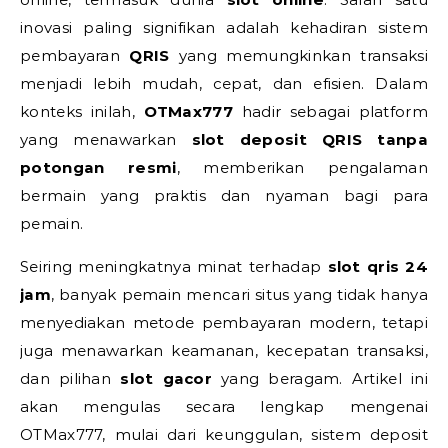
inovasi paling signifikan adalah kehadiran sistem
pembayaran
QRIS
yang memungkinkan transaksi
menjadi lebih mudah, cepat, dan efisien. Dalam
konteks inilah,
OTMax777
hadir sebagai platform
yang menawarkan
slot deposit QRIS tanpa
potongan resmi
, memberikan pengalaman
bermain yang praktis dan nyaman bagi para
pemain.
Seiring meningkatnya minat terhadap
slot qris 24
jam
, banyak pemain mencari situs yang tidak hanya
menyediakan metode pembayaran modern, tetapi
juga menawarkan keamanan, kecepatan transaksi,
dan pilihan
slot gacor
yang beragam. Artikel ini
akan mengulas secara lengkap mengenai
OTMax777, mulai dari keunggulan, sistem deposit