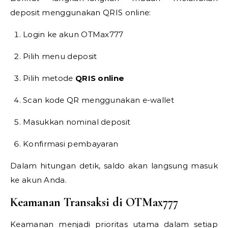
deposit menggunakan QRIS online:
Login ke akun OTMax777
Pilih menu deposit
Pilih metode
QRIS online
Scan kode QR menggunakan e-wallet
Masukkan nominal deposit
Konfirmasi pembayaran
Dalam hitungan detik, saldo akan langsung masuk
ke akun Anda.
Keamanan Transaksi di OTMax777
Keamanan menjadi prioritas utama dalam setiap