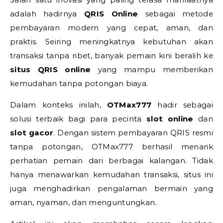
adalah hadirnya
QRIS Online
sebagai metode
pembayaran modern yang cepat, aman, dan
praktis. Seiring meningkatnya kebutuhan akan
transaksi tanpa ribet, banyak pemain kini beralih ke
situs QRIS online
yang mampu memberikan
kemudahan tanpa potongan biaya.
Dalam konteks inilah,
OTMax777
hadir sebagai
solusi terbaik bagi para pecinta
slot online
dan
slot gacor
. Dengan sistem pembayaran QRIS resmi
tanpa potongan, OTMax777 berhasil menarik
perhatian pemain dari berbagai kalangan. Tidak
hanya menawarkan kemudahan transaksi, situs ini
juga menghadirkan pengalaman bermain yang
aman, nyaman, dan menguntungkan.