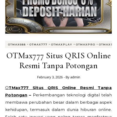
-
-
-
-
OTMAX688
OTMAX777
OTMAXPLAY
OTMAXPRO
OTMAXSLO
OTMax777 Situs QRIS Online
Resmi Tanpa Potongan
February 3, 2026
- By
admin
OTMax777 Situs QRIS Online Resmi Tanpa
Potongan
–
Perkembangan teknologi digital telah
membawa perubahan besar dalam berbagai aspek
kehidupan, termasuk dalam dunia hiburan online.
Salah satu inovasi yang paling terasa manfaatnya