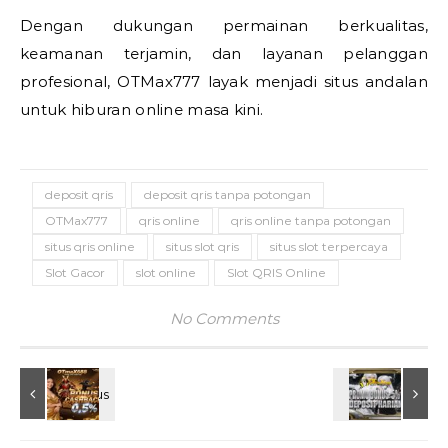
Dengan dukungan permainan berkualitas,
keamanan terjamin, dan layanan pelanggan
profesional, OTMax777 layak menjadi situs andalan
untuk hiburan online masa kini.
deposit qris
deposit qris tanpa potongan
OTMax777
qris online
qris online tanpa potongan
situs qris online
situs slot qris
situs slot terpercaya
Slot Gacor
slot online
Slot QRIS Online
No Comments