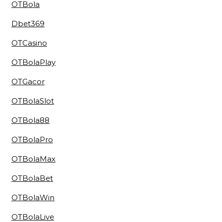
OTBola
Dbet369
OTCasino
OTBolaPlay
OTGacor
OTBolaSlot
OTBola88
OTBolaPro
OTBolaMax
OTBolaBet
OTBolaWin
OTBolaLive