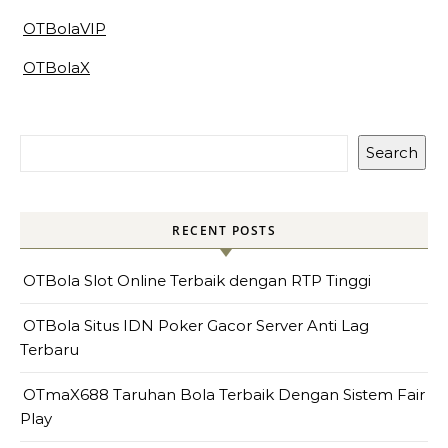
OTBolaVIP
OTBolaX
Search
RECENT POSTS
OTBola Slot Online Terbaik dengan RTP Tinggi
OTBola Situs IDN Poker Gacor Server Anti Lag
Terbaru
OTmaX688 Taruhan Bola Terbaik Dengan Sistem Fair
Play