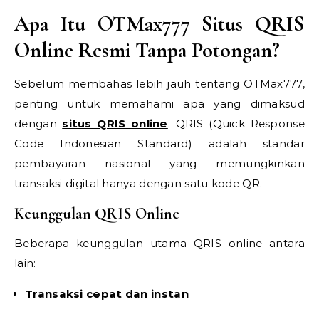
Apa Itu OTMax777 Situs QRIS
Online Resmi Tanpa Potongan?
Sebelum membahas lebih jauh tentang OTMax777,
penting untuk memahami apa yang dimaksud
dengan
situs QRIS online
. QRIS (Quick Response
Code Indonesian Standard) adalah standar
pembayaran nasional yang memungkinkan
transaksi digital hanya dengan satu kode QR.
Keunggulan QRIS Online
Beberapa keunggulan utama QRIS online antara
lain:
Transaksi cepat dan instan