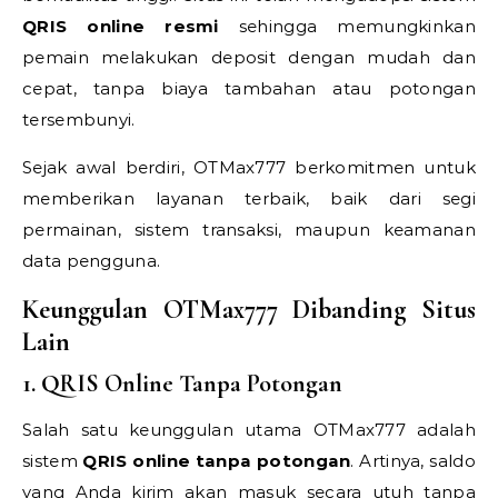
QRIS online resmi
sehingga memungkinkan
pemain melakukan deposit dengan mudah dan
cepat, tanpa biaya tambahan atau potongan
tersembunyi.
Sejak awal berdiri, OTMax777 berkomitmen untuk
memberikan layanan terbaik, baik dari segi
permainan, sistem transaksi, maupun keamanan
data pengguna.
Keunggulan OTMax777 Dibanding Situs
Lain
1. QRIS Online Tanpa Potongan
Salah satu keunggulan utama OTMax777 adalah
sistem
QRIS online tanpa potongan
. Artinya, saldo
yang Anda kirim akan masuk secara utuh tanpa