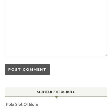
SIDEBAR / BLOGROLL
Pola Slot OTBola