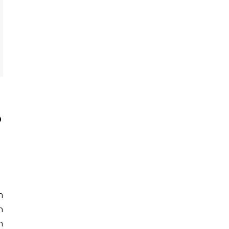
o
h
n