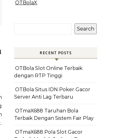
OTBolaX
Search
m
RECENT POSTS
OTBola Slot Online Terbaik
dengan RTP Tinggi
OTBola Situs IDN Poker Gacor
Server Anti Lag Terbaru
g
OTmaX688 Taruhan Bola
n
Terbaik Dengan Sistem Fair Play
.
OTmaX688 Pola Slot Gacor