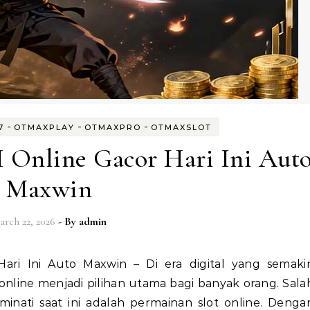
-
-
-
7
OTMAXPLAY
OTMAXPRO
OTMAXSLOT
 Online Gacor Hari Ini Aut
Maxwin
arch 22, 2026
- By
admin
online menjadi pilihan utama bagi banyak orang. Sala
inati saat ini adalah permainan slot online. Denga