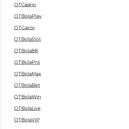
OTCasino
OTBolaPlay
OTGacor
OTBolaSlot
OTBola88
OTBolaPro
OTBolaMax
OTBolaBet
OTBolaWin
OTBolaLive
OTBolaVIP