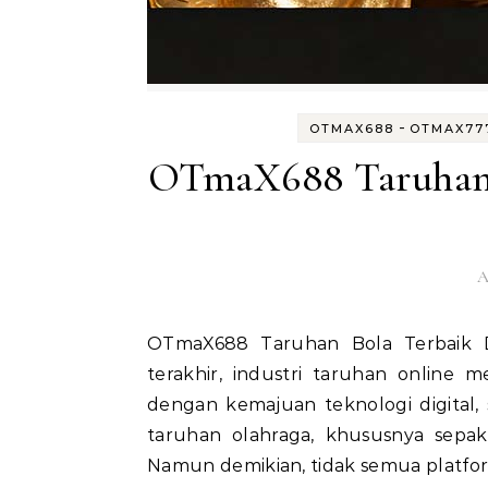
-
OTMAX688
OTMAX77
OTmaX688 Taruhan 
A
OTmaX688 Taruhan Bola Terbaik Dengan Sistem Fair Play – Dalam beberapa tahun
terakhir, industri taruhan online
dengan kemajuan teknologi digital
taruhan olahraga, khususnya sepa
Namun demikian, tidak semua plat