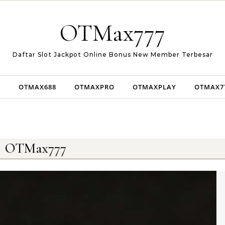
OTMax777
Daftar Slot Jackpot Online Bonus New Member Terbesar
T
OTMAX688
OTMAXPRO
OTMAXPLAY
OTMAX7
OTMax777