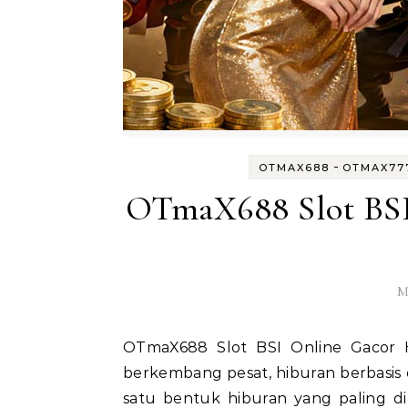
-
OTMAX688
OTMAX77
OTmaX688 Slot BSI
M
OTmaX688 Slot BSI Online Gacor Hari Ini Auto Maxwin – Di era digital yang semakin
berkembang pesat, hiburan berbasis 
satu bentuk hiburan yang paling dim