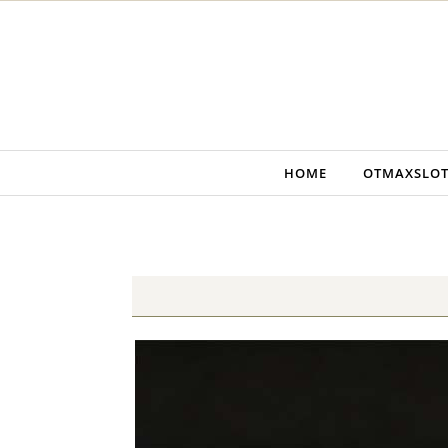
Skip to content
HOME
OTMAXSLO