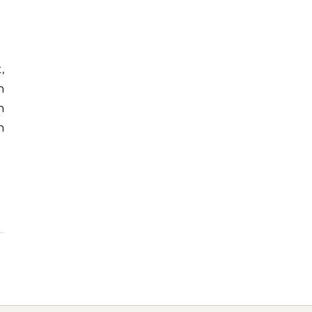
n
n
n