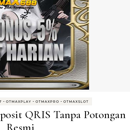
-
-
-
7
OTMAXPLAY
OTMAXPRO
OTMAXSLOT
posit QRIS Tanpa Potongan
Resmi