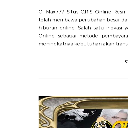
OTMax777 Situs QRIS Online Resmi Tanpa Potongan – Perkembangan teknologi digital
telah membawa perubahan besar dal
hiburan online. Salah satu inovasi
Online sebagai metode pembayara
meningkatnya kebutuhan akan trans
C