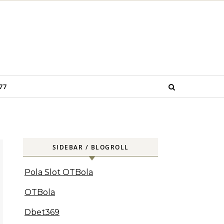
77
SIDEBAR / BLOGROLL
Pola Slot OTBola
OTBola
Dbet369