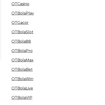
OTCasino
OTBolaPlay
OTGacor
OTBolaSlot
OTBola88
OTBolaPro
OTBolaMax
OTBolaBet
OTBolaWin
OTBolaLive
OTBolaVIP