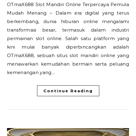
OTmaX688 Slot Mandiri Online Terpercaya Pemula
Mudah Menang – Dalam era digital yang terus
berkembang, dunia hiburan online mengalami
transformasi besar, termasuk dalam industri
permainan slot online. Salah satu platform yang
kini mulai banyak diperbincangkan adalah
OTmaX688, sebuah situs slot mandiri online yang
menawarkan kemudahan bermain serta peluang
kemenangan yang…
Continue Reading