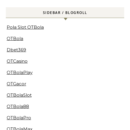
SIDEBAR / BLOGROLL
Pola Slot OTBola
OTBola
Dbet369
OTCasino
OTBolaPlay
OTGacor
OTBolaSlot
OTBola88
OTBolaPro
OTBolaMax