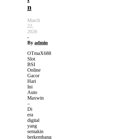
n
March
22,
2026
-
By
admin
OTmaX688
Slot
BSI
Online
Gacor
Hari
Ini
Auto
Maxwin
–
Di
era
digital
yang
semakin
berkembang