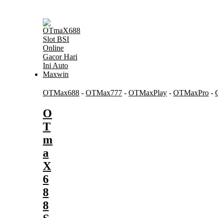
OTMax688
-
OTMax777
-
OTMaxPlay
-
OTMaxPro
-
O
T
m
a
X
6
8
8