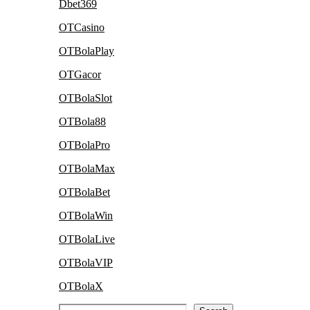
Dbet369
OTCasino
OTBolaPlay
OTGacor
OTBolaSlot
OTBola88
OTBolaPro
OTBolaMax
OTBolaBet
OTBolaWin
OTBolaLive
OTBolaVIP
OTBolaX