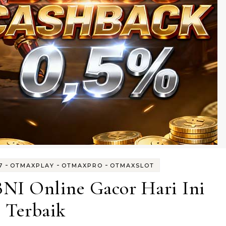
-
-
-
7
OTMAXPLAY
OTMAXPRO
OTMAXSLOT
NI Online Gacor Hari Ini
Terbaik