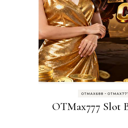
-
OTMAX688
OTMAX77
OTMax777 Slot B