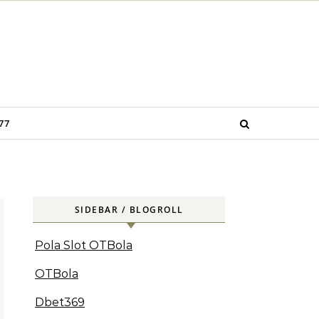
77
SIDEBAR / BLOGROLL
Pola Slot OTBola
OTBola
Dbet369