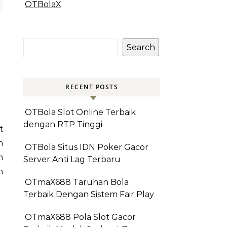
OTBolaX
Search
RECENT POSTS
OTBola Slot Online Terbaik
dengan RTP Tinggi
n
OTBola Situs IDN Poker Gacor
n
Server Anti Lag Terbaru
n
OTmaX688 Taruhan Bola
Terbaik Dengan Sistem Fair Play
OTmaX688 Pola Slot Gacor