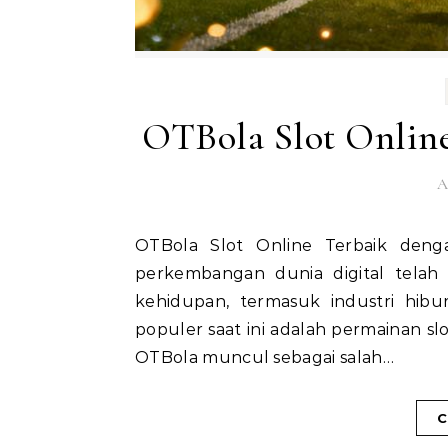
OTBola Slot Onlin
A
OTBola Slot Online Terbaik dengan RTP Tinggi – Dalam beberapa tahun terakhir,
perkembangan dunia digital tela
kehidupan, termasuk industri hibu
populer saat ini adalah permainan sl
OTBola muncul sebagai salah…
C