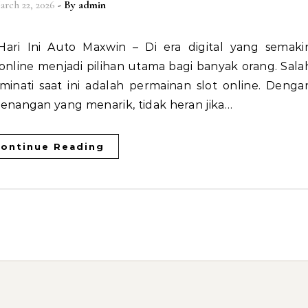
arch 22, 2026
- By
admin
online menjadi pilihan utama bagi banyak orang. Sala
inati saat ini adalah permainan slot online. Denga
nangan yang menarik, tidak heran jika…
ontinue Reading