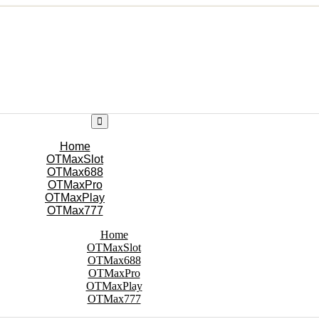
Home
OTMaxSlot
OTMax688
OTMaxPro
OTMaxPlay
OTMax777
Home
OTMaxSlot
OTMax688
OTMaxPro
OTMaxPlay
OTMax777