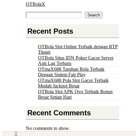
OTBolaX
Search
Recent Posts
OTBola Slot Online Terbaik dengan RTP
Tinggi
OTBola Situs IDN Poker Gacor Server
Anti Lag Terbaru
OTmaX688 Taruhan Bola Terbaik
Dengan Sistem Fair Play
OTmaX688 Pola Slot Gacor Terbaik
Mudah Jackpot Besar
OTBola Slot APK Ovo Terbaik Bonus
Besar Setiap Hari
Recent Comments
No comments to show.