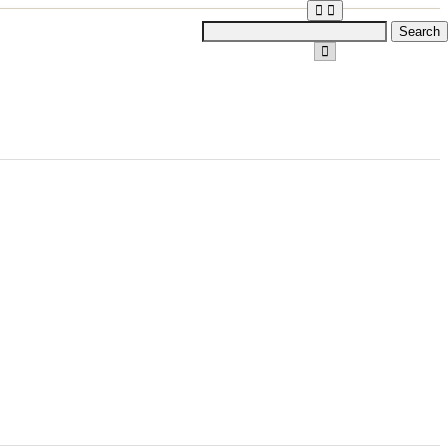
Search
for: