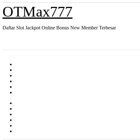
Skip
OTMax777
to
content
Daftar Slot Jackpot Online Bonus New Member Terbesar